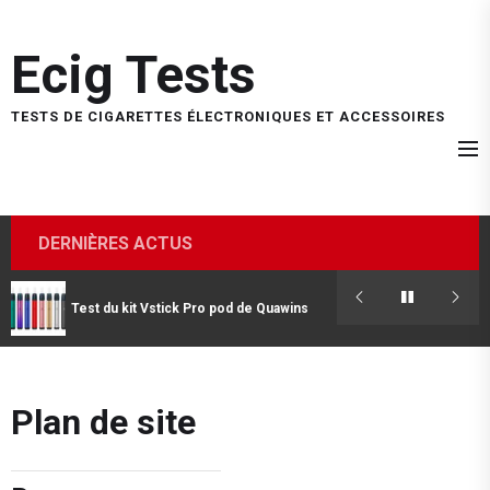
Skip
to
Ecig Tests
the
content
TESTS DE CIGARETTES ÉLECTRONIQUES ET ACCESSOIRES
DERNIÈRES ACTUS
Test du kit Vstick Pro pod de Quawins
Plan de site