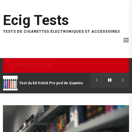
Skip
to
Ecig Tests
the
content
TESTS DE CIGARETTES ÉLECTRONIQUES ET ACCESSOIRES
DERNIÈRES ACTUS
Test du kit Vstick Pro pod de Quawins